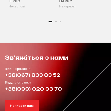
HIPPO
HAPPY
Нехарчові
Нехарчові
Зв'яжіться з нами
Відділ продажів
+38(067) 833 83 52
Відділ логістики
+38(099) 020 93 70
Написати нам