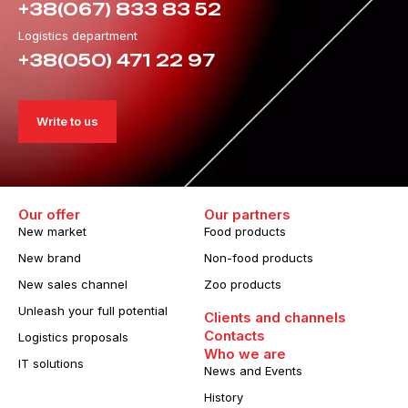
+38(067) 833 83 52
Logistics department
+38(050) 471 22 97
Write to us
Our offer
Our partners
New market
Food products
New brand
Non-food products
New sales channel
Zoo products
Unleash your full potential
Clients and channels
Contacts
Logistics proposals
Who we are
IT solutions
News and Events
History