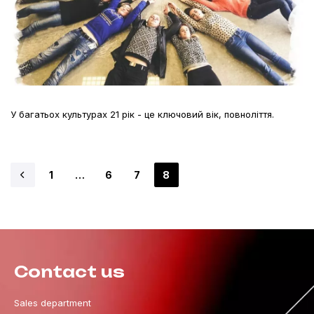
У багатьох культурах 21 рік - це ключовий вік, повноліття.
1
…
6
7
8
Contact us
Sales department