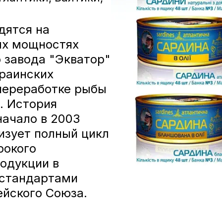
одятся на
ых мощностях
 завода "Экватор"
краинских
переработке рыбы
. История
начало в 2003
изует полный цикл
рокого
одукции в
 стандартами
ейского Союза.