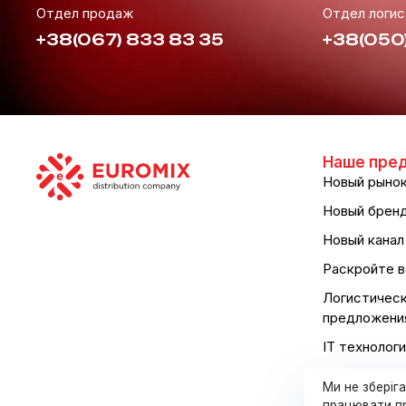
Отдел продаж
Отдел логис
+38(067) 833 83 35
+38(050)
Наше пре
Новый рыно
Новый брен
Новый канал
Раскройте в
Логистичес
предложени
IT технолог
Ми не зберіг
працювати пр