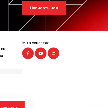
Написать нам
Мы в соцсетях
тия
ия
зволити