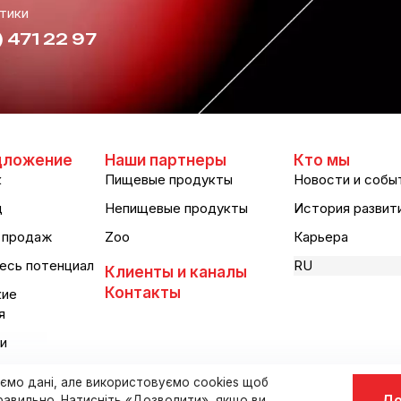
тики
 471 22 97
дложение
Наши партнеры
Кто мы
к
Пищевые продукты
Новости и собы
д
Непищевые продукты
История развит
 продаж
Zoo
Карьера
есь потенциал
RU
Клиенты и каналы
Контакты
кие
я
ии
аємо дані, але використовуємо cookies щоб
До
авильно. Натисніть «Дозволити», якщо ви