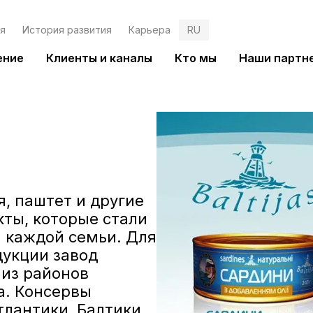
я
История развития
Карьера
RU
ение
Клиенты и каналы
Кто мы
Наши партн
я, паштет и другие
ты, которые стали
 каждой семьи. Для
укции завод
 из районов
а. Консервы
лантики, Балтики,